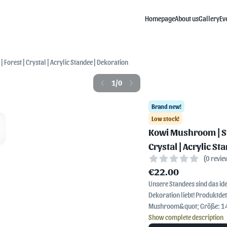
Homepage
About us
Gallery
Ev
 Forest | Crystal | Acrylic Standee | Dekoration
1
/
0
Brand new!
Low stock!
Kowi Mushroom | Sta
Crystal | Acrylic S
(0 revie
€22.00
Unsere Standees sind das ide
Dekoration liebt! Produktdetails: Design: Fursona Charakter Motiv - &quot;Kowi
Mushroom&quot; Größe: 145
Show complete description