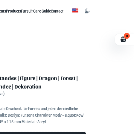
ents
Products
Fursuit Care Guide
Contact
0
ndee | Figure | Dragon | Forest |
tandee | Dekoration
ws)
ale Geschenk für Furries und jeden der niedliche
 x 115 mm Material: Acryl